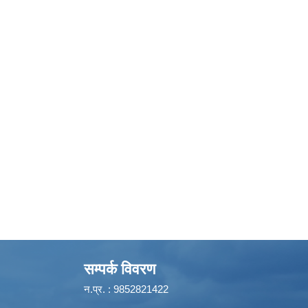
सम्पर्क विवरण
न.प्र. : 9852821422