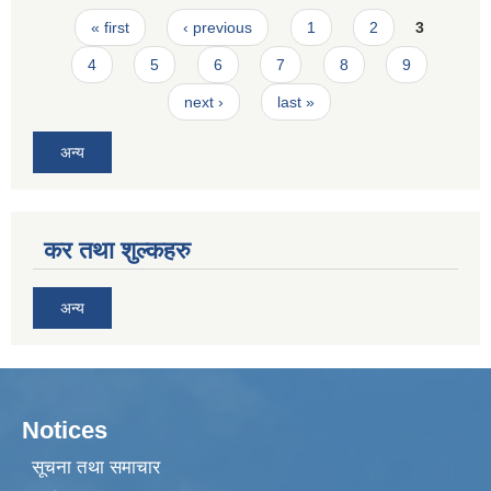
Pages
« first
‹ previous
1
2
3
4
5
6
7
8
9
next ›
last »
अन्य
कर तथा शुल्कहरु
अन्य
Notices
सूचना तथा समाचार