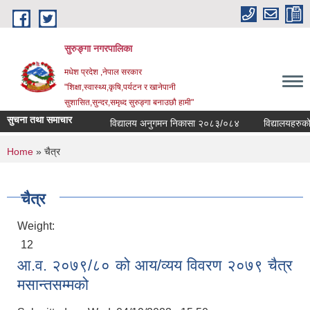
Skip to main content
सुरुङ्‍गा नगरपालिका
मधेश प्रदेश ,नेपाल सरकार
"शिक्षा,स्वास्थ्य,कृषि,पर्यटन र खानेपानी
सुशासित,सुन्दर,समृध्द सुरुङ्गा बनाउछौ हामी"
सुचना तथा समाचार
विद्यालय अनुगमन निकासा २०८३/०८४
विद्यालयहरुको व्
You are here
Home
» चैत्र
चैत्र
Weight:
12
आ.व. २०७९/८० को आय/व्यय विवरण २०७९ चैत्र
मसान्तसम्मको