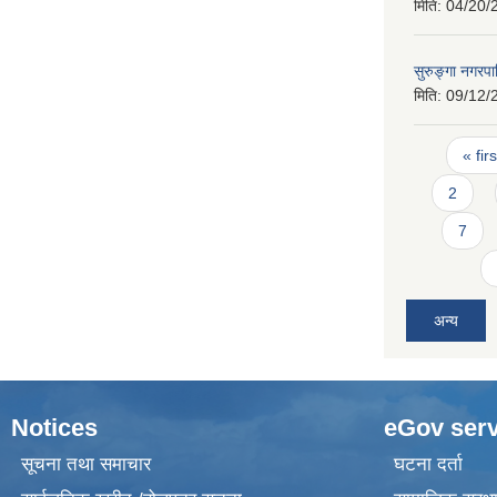
मिति:
04/20/
सुरुङ्गा नगर
मिति:
09/12/
Pages
« firs
2
7
अन्य
Notices
eGov serv
सूचना तथा समाचार
घटना दर्ता