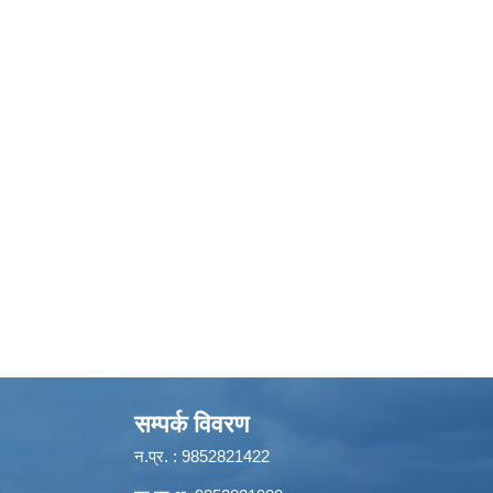
सम्पर्क विवरण
न.प्र. : 9852821422