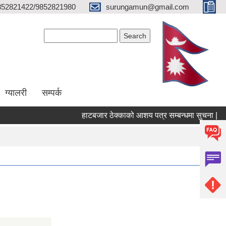
852821422/9852821980
surungamun@gmail.com
Search form
Search
ग्यालरी
सम्पर्क
हाटबजार ठेक्काको आशय पत्र सम्बन्धमा सुचना |
प