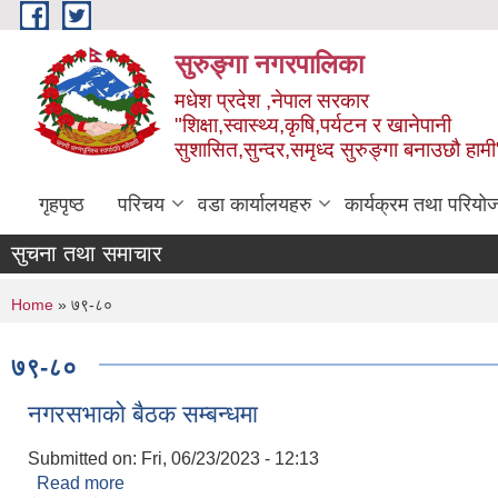
Skip to main content
सुरुङ्‍गा नगरपालिका
मधेश प्रदेश ,नेपाल सरकार
"शिक्षा,स्वास्थ्य,कृषि,पर्यटन र खानेपानी
सुशासित,सुन्दर,समृध्द सुरुङ्गा बनाउछौ हामी
गृहपृष्ठ
परिचय
वडा कार्यालयहरु
कार्यक्रम तथा परियो
सुचना तथा समाचार
You are here
Home
» ७९-८०
७९-८०
नगरसभाको बैठक सम्बन्धमा
Submitted on:
Fri, 06/23/2023 - 12:13
Read more
about नगरसभाको बैठक सम्बन्धमा